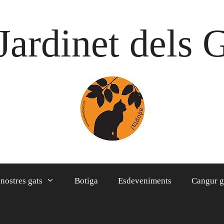
Jardinet dels 
 nostres gats
Botiga
Esdeveniments
Cangur g