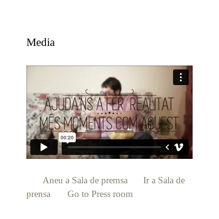
Media
[:ca]
Aneu a Sala de premsa
[:es]
Ir a Sala de
prensa
[:en]
Go to Press room
[:]