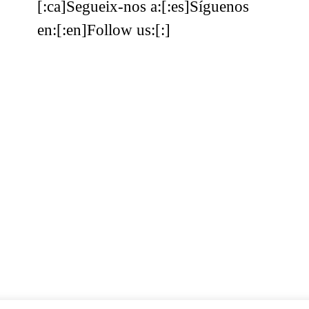
[:ca]Segueix-nos a:[:es]Síguenos
en:[:en]Follow us:[:]