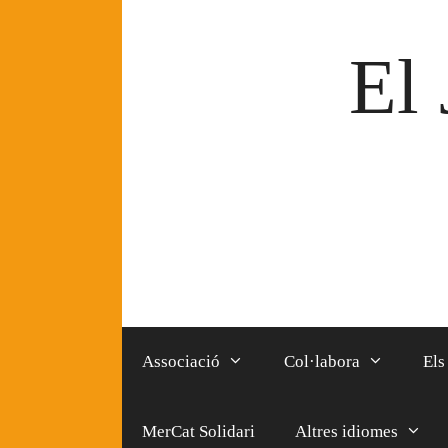
Vés
al
El 
contingut
Associació
Col·labora
Els
MerCat Solidari
Altres idiomes