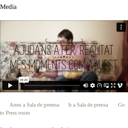
Media
[:ca]
Aneu a Sala de premsa
[:es]
Ir a Sala de prensa
[:en]
Go
to Press room
[:]