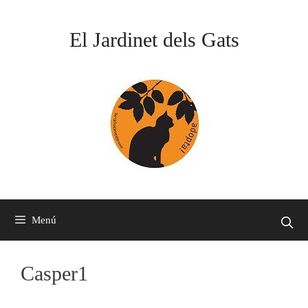
Vés
al
El Jardinet dels Gats
contingut
Menú
Casper1