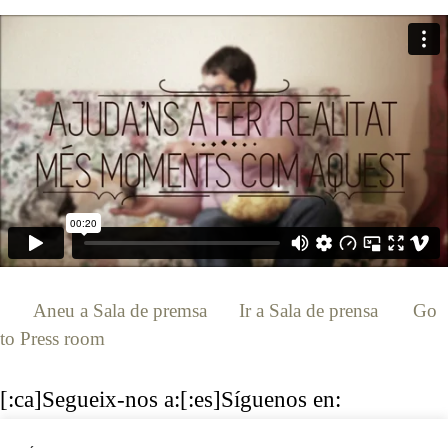
[:ca]
Aneu a Sala de premsa
[:es]
Ir a Sala de prensa
[:en]
Go
to Press room
[:]
[:ca]Segueix-nos a:[:es]Síguenos en:
[:en]Follow us:[:]