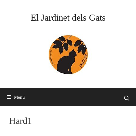
Vés
al
El Jardinet dels Gats
contingut
Menú
Hard1