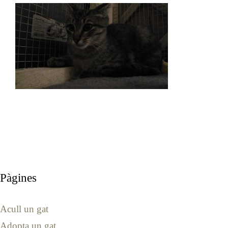
Pàgines
Acull un gat
Adopta un gat