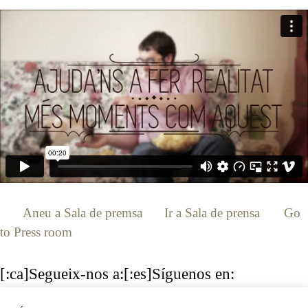
[:ca]
Aneu a Sala de premsa
[:es]
Ir a Sala de prensa
[:en]
Go
to Press room
[:]
[:ca]Segueix-nos a:[:es]Síguenos en:
[:en]Follow us:[:]