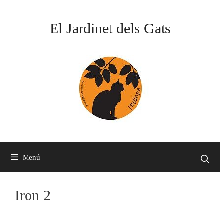
Vés
al
El Jardinet dels Gats
contingut
Menú
Iron 2