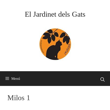
Vés
al
El Jardinet dels Gats
contingut
Menú
Milos 1