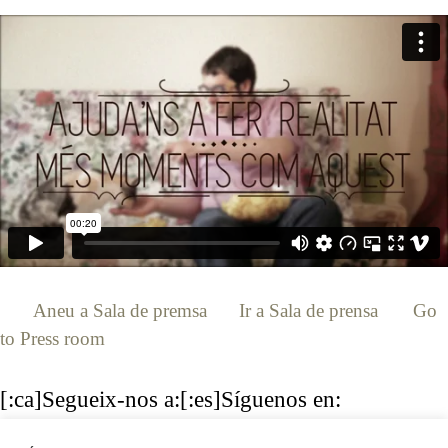
[:ca]
Aneu a Sala de premsa
[:es]
Ir a Sala de prensa
[:en]
Go
to Press room
[:]
[:ca]Segueix-nos a:[:es]Síguenos en:
[:en]Follow us:[:]