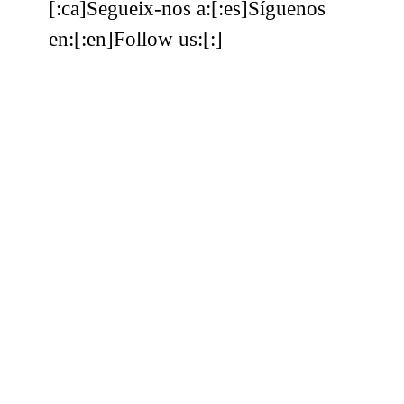
[:ca]Segueix-nos a:[:es]Síguenos
en:[:en]Follow us:[:]