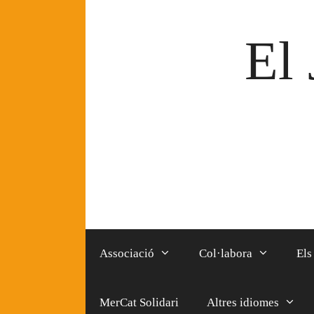
Vés
al
El 
contingut
Associació
Col·labora
Els
MerCat Solidari
Altres idiomes