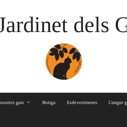
Jardinet dels 
 nostres gats
Botiga
Esdeveniments
Cangur g