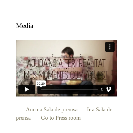
Media
[:ca]
Aneu a Sala de premsa
[:es]
Ir a Sala de
prensa
[:en]
Go to Press room
[:]