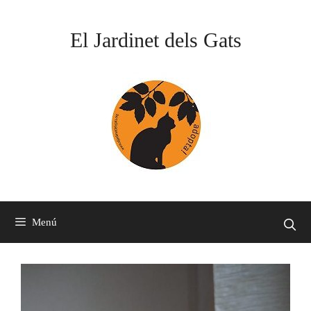
Vés
al
El Jardinet dels Gats
contingut
Menú