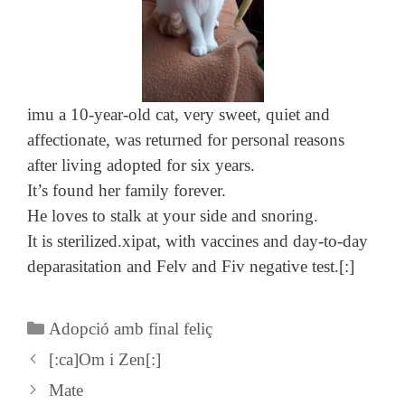
imu a 10-year-old cat, very sweet, quiet and
affectionate, was returned for personal reasons
after living adopted for six years.
It’s found her family forever.
He loves to stalk at your side and snoring.
It is sterilized.xipat, with vaccines and day-to-day
deparasitation and Felv and Fiv negative test.[:]
Categories
Adopció amb final feliç
[:ca]Om i Zen[:]
Mate