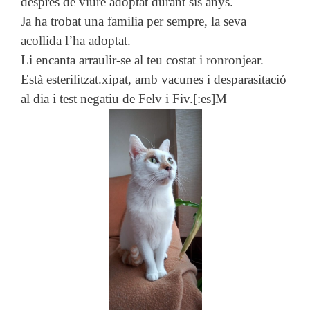
després de viure adoptat durant sis anys.
Ja ha trobat una familia per sempre, la seva
acollida l’ha adoptat.
Li encanta arraulir-se al teu costat i ronronjear.
Està esterilitzat.xipat, amb vacunes i desparasitació
al dia i test negatiu de Felv i Fiv.[:es]M