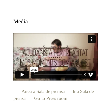
Media
[:ca]
Aneu a Sala de premsa
[:es]
Ir a Sala de
prensa
[:en]
Go to Press room
[:]