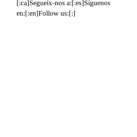
[:ca]Segueix-nos a:[:es]Síguenos
en:[:en]Follow us:[:]