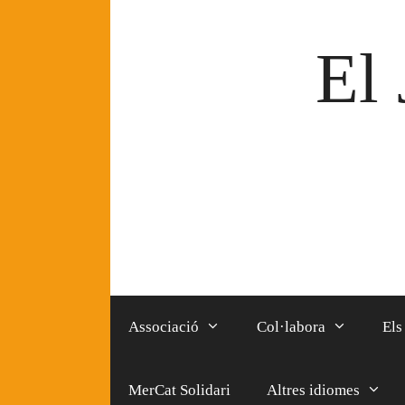
Vés
al
El 
contingut
Associació
Col·labora
Els
MerCat Solidari
Altres idiomes