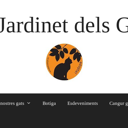
Jardinet dels 
 nostres gats
Botiga
Esdeveniments
Cangur g