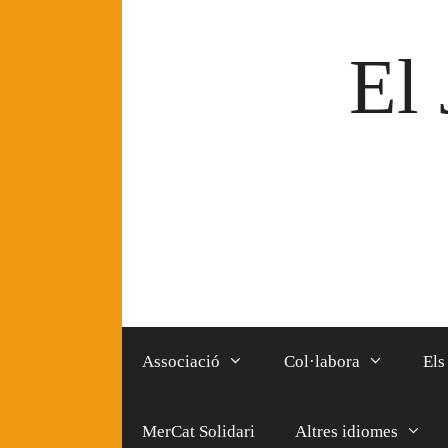
Vés
al
El 
contingut
Associació
Col·labora
Els
MerCat Solidari
Altres idiomes