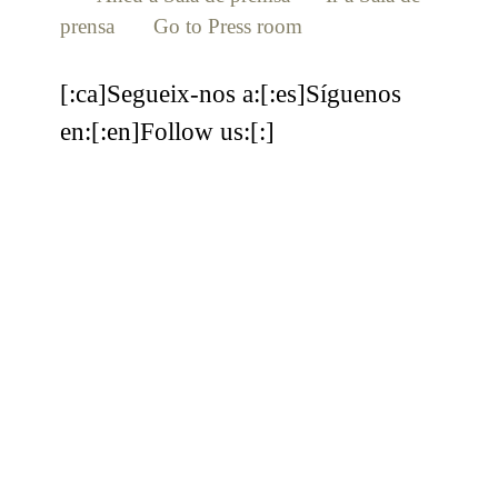
prensa
[:en]
Go to Press room
[:]
[:ca]Segueix-nos a:[:es]Síguenos
en:[:en]Follow us:[:]