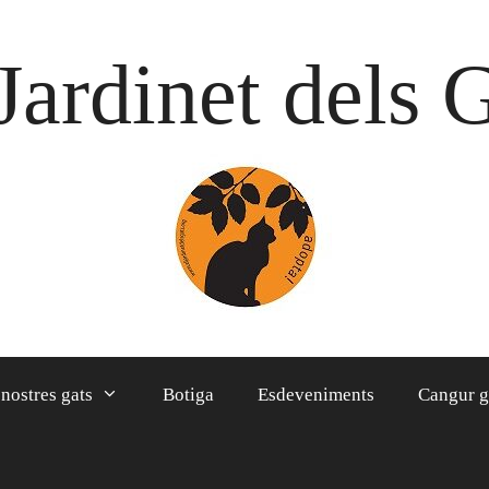
Jardinet dels 
 nostres gats
Botiga
Esdeveniments
Cangur g