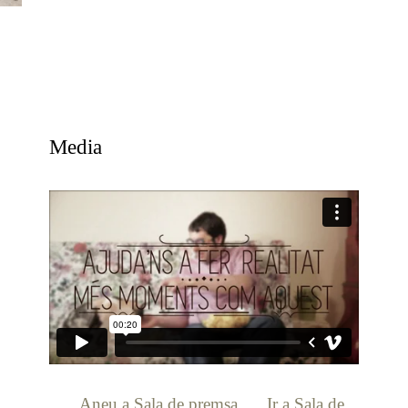
Media
[:ca]
Aneu a Sala de premsa
[:es]
Ir a Sala de