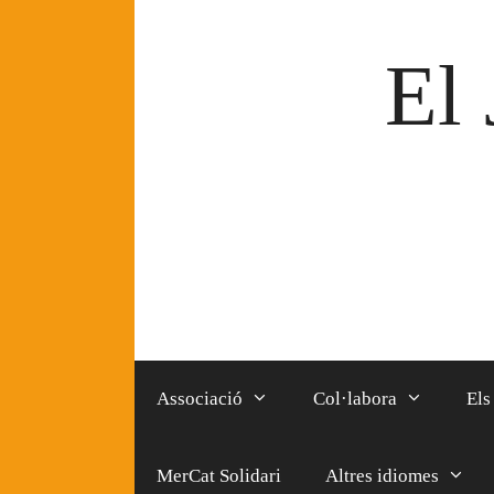
Vés
al
El 
contingut
Associació
Col·labora
Els
MerCat Solidari
Altres idiomes