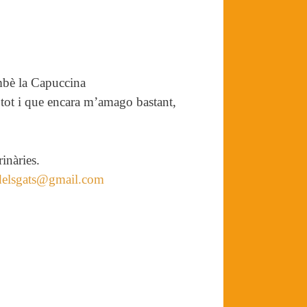
ambè la Capuccina
 tot i que encara m’amago bastant,
inàries.
tdelsgats@gmail.com