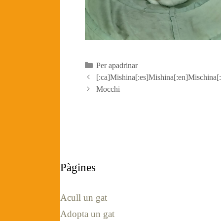
Categories
Per apadrinar
[:ca]Mishina[:es]Mishina[:en]Mischina[:
Mocchi
Pàgines
Acull un gat
Adopta un gat