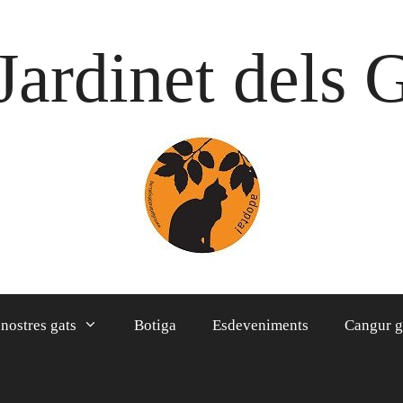
Jardinet dels 
 nostres gats
Botiga
Esdeveniments
Cangur g