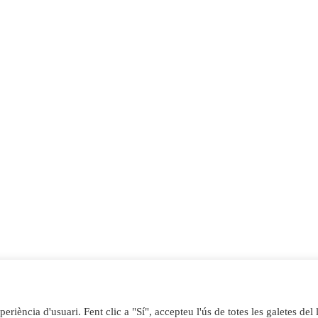
© 2026 El Jardinet dels Gats
• Funciona gràcies a
GeneratePres
riència d'usuari. Fent clic a "Sí", accepteu l'ús de totes les galetes del l