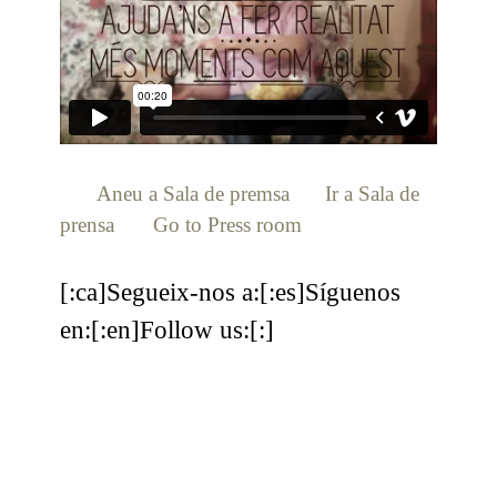
[:ca]
Aneu a Sala de premsa
[:es]
Ir a Sala de
prensa
[:en]
Go to Press room
[:]
[:ca]Segueix-nos a:[:es]Síguenos
en:[:en]Follow us:[:]