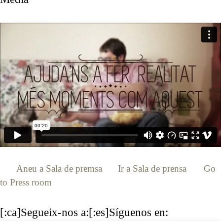
[:ca]
Aneu a Sala de premsa
[:es]
Ir a Sala de prensa
[:en]
Go
to Press room
[:]
[:ca]Segueix-nos a:[:es]Síguenos en: