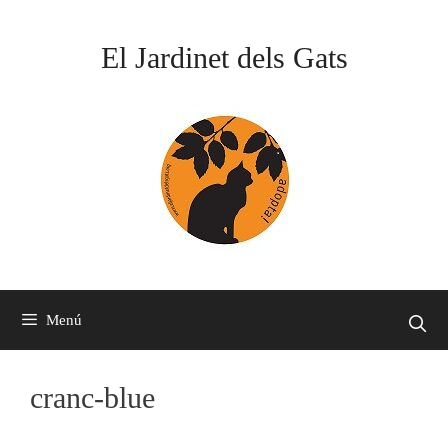
Vés
al
El Jardinet dels Gats
contingut
Menú
cranc-blue