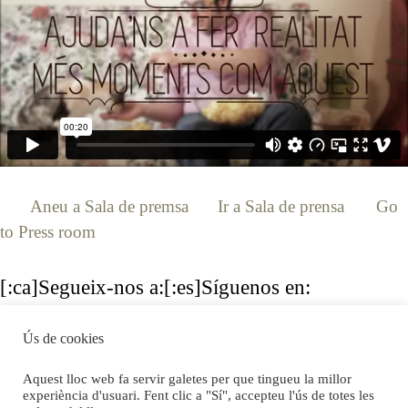
[:ca]
Aneu a Sala de premsa
[:es]
Ir a Sala de prensa
[:en]
Go
to Press room
[:]
[:ca]Segueix-nos a:[:es]Síguenos en:
[:en]Follow us:[:]
Ús de cookies
Aquest lloc web fa servir galetes per que tingueu la millor
experiència d'usuari. Fent clic a "Sí", accepteu l'ús de totes les