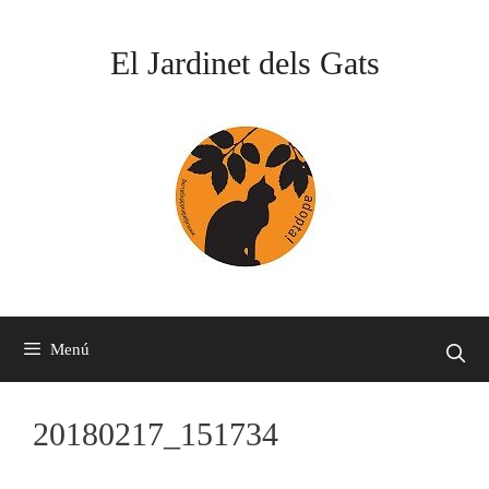
Vés
al
El Jardinet dels Gats
contingut
Menú
20180217_151734