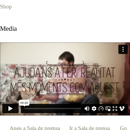
Shop
Media
[:ca]
Aneu a Sala de premsa
[:es]
Ir a Sala de prensa
[:en]
Go