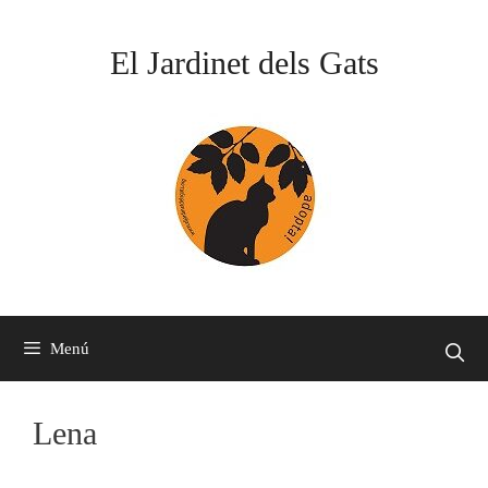
Vés
al
El Jardinet dels Gats
contingut
Menú
Lena