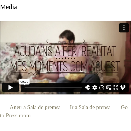
Media
[:ca]
Aneu a Sala de premsa
[:es]
Ir a Sala de prensa
[:en]
Go
to Press room
[:]