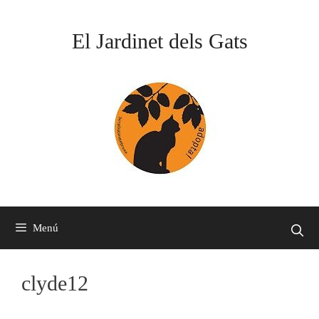
Vés
al
El Jardinet dels Gats
contingut
Menú
clyde12