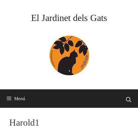
Vés
al
El Jardinet dels Gats
contingut
Menú
Harold1