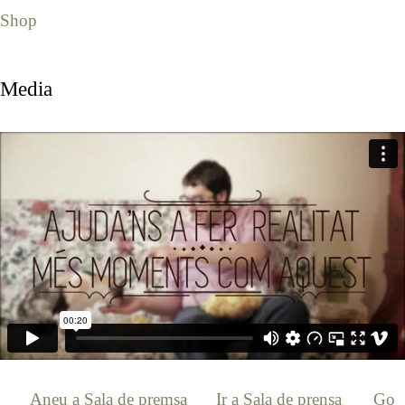
Shop
Media
[:ca]
Aneu a Sala de premsa
[:es]
Ir a Sala de prensa
[:en]
Go