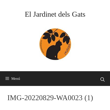
Vés
al
El Jardinet dels Gats
contingut
Menú
IMG-20220829-WA0023 (1)