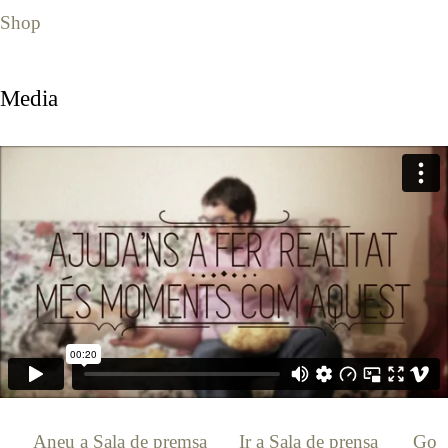
Shop
Media
[:ca]
Aneu a Sala de premsa
[:es]
Ir a Sala de prensa
[:en]
Go