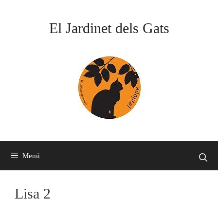
Vés
al
El Jardinet dels Gats
contingut
Menú
Lisa 2