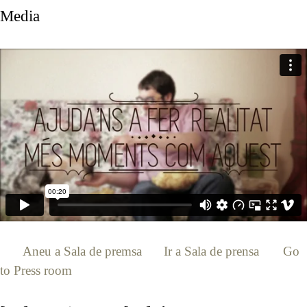
Media
[:ca]
Aneu a Sala de premsa
[:es]
Ir a Sala de prensa
[:en]
Go
to Press room
[:]