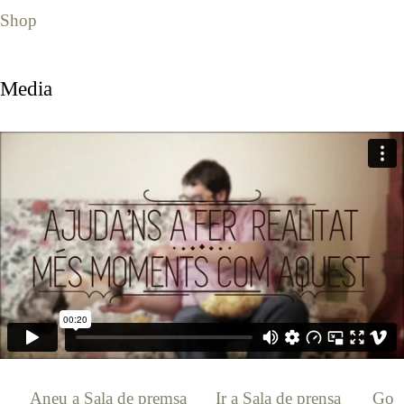
Shop
Media
[:ca]
Aneu a Sala de premsa
[:es]
Ir a Sala de prensa
[:en]
Go