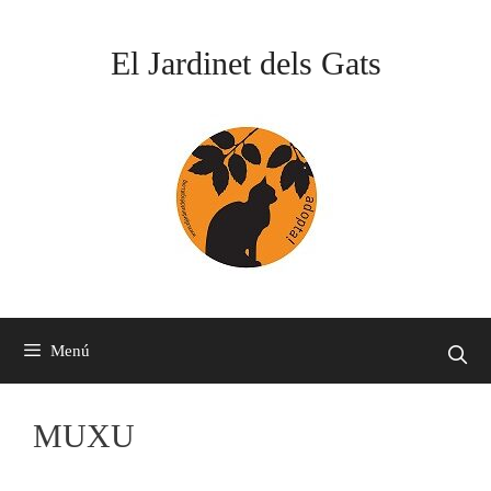
Vés
al
El Jardinet dels Gats
contingut
Menú
MUXU