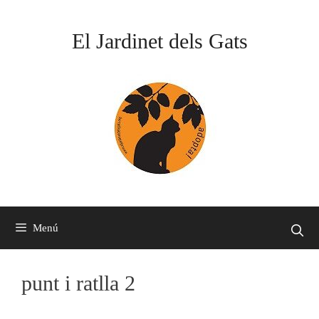
Vés
al
El Jardinet dels Gats
contingut
Menú
punt i ratlla 2