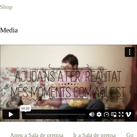
Shop
Media
[:ca]
Aneu a Sala de premsa
[:es]
Ir a Sala de prensa
[:en]
Go