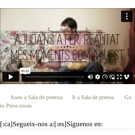
[:ca]
Aneu a Sala de premsa
[:es]
Ir a Sala de prensa
[:en]
Go
to Press room
[:]
[:ca]Segueix-nos a:[:es]Síguenos en:
[:en]Follow us:[:]