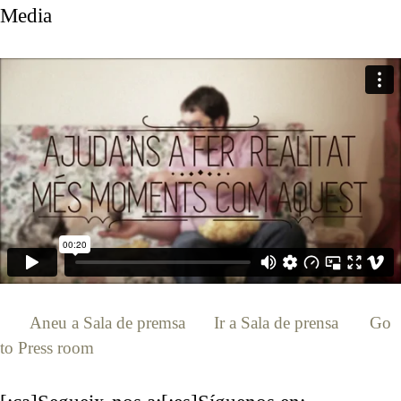
Media
[:ca]
Aneu a Sala de premsa
[:es]
Ir a Sala de prensa
[:en]
Go
to Press room
[:]