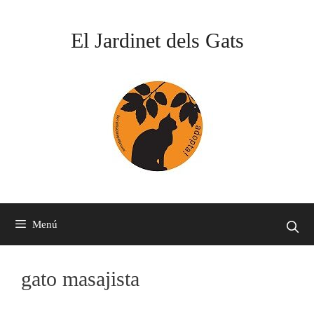
Vés
al
El Jardinet dels Gats
contingut
Menú
gato masajista