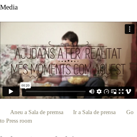
Media
[:ca]
Aneu a Sala de premsa
[:es]
Ir a Sala de prensa
[:en]
Go
to Press room
[:]