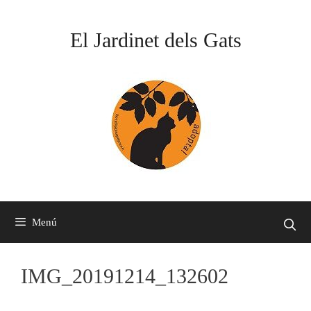
Vés
al
El Jardinet dels Gats
contingut
Menú
IMG_20191214_132602