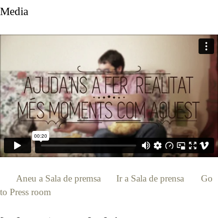
Media
[:ca]
Aneu a Sala de premsa
[:es]
Ir a Sala de prensa
[:en]
Go
to Press room
[:]