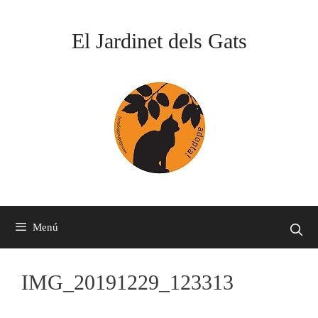
Vés
al
El Jardinet dels Gats
contingut
Menú
IMG_20191229_123313