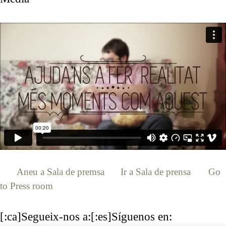
[:ca]
Aneu a Sala de premsa
[:es]
Ir a Sala de prensa
[:en]
Go
to Press room
[:]
[:ca]Segueix-nos a:[:es]Síguenos en: