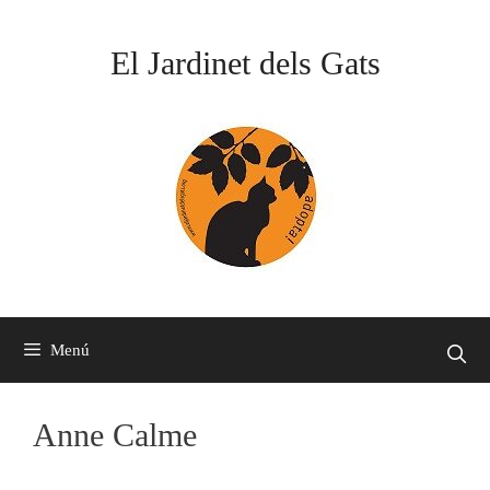
Vés
al
El Jardinet dels Gats
contingut
Menú
Anne Calme