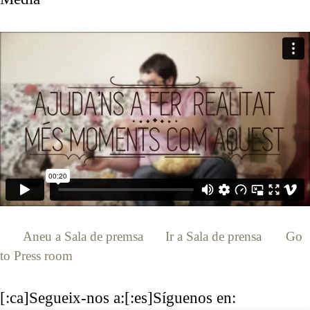
[:ca]
Aneu a Sala de premsa
[:es]
Ir a Sala de prensa
[:en]
Go
to Press room
[:]
[:ca]Segueix-nos a:[:es]Síguenos en: