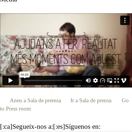
[:ca]
Aneu a Sala de premsa
[:es]
Ir a Sala de prensa
[:en]
Go
to Press room
[:]
[:ca]Segueix-nos a:[:es]Síguenos en: