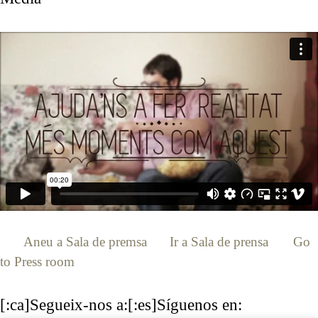
[:ca]
Aneu a Sala de premsa
[:es]
Ir a Sala de prensa
[:en]
Go
to Press room
[:]
[:ca]Segueix-nos a:[:es]Síguenos en: