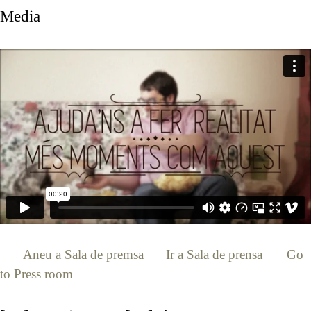
Media
[:ca]
Aneu a Sala de premsa
[:es]
Ir a Sala de prensa
[:en]
Go
to Press room
[:]