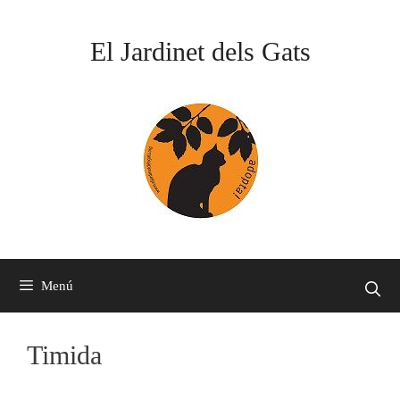
Vés
al
El Jardinet dels Gats
contingut
Menú
Timida