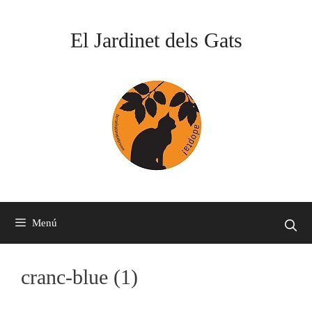
Vés
al
El Jardinet dels Gats
contingut
Menú
cranc-blue (1)