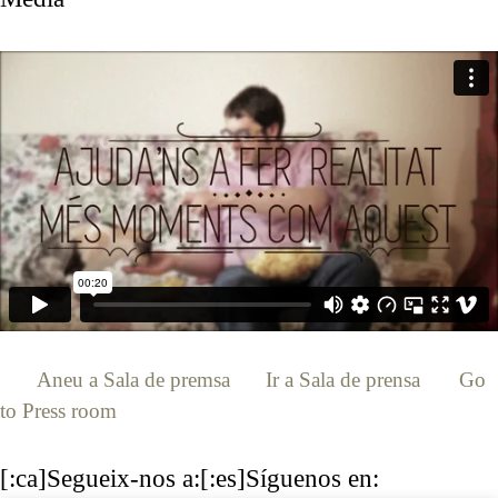
[:ca]
Aneu a Sala de premsa
[:es]
Ir a Sala de prensa
[:en]
Go
to Press room
[:]
[:ca]Segueix-nos a:[:es]Síguenos en: