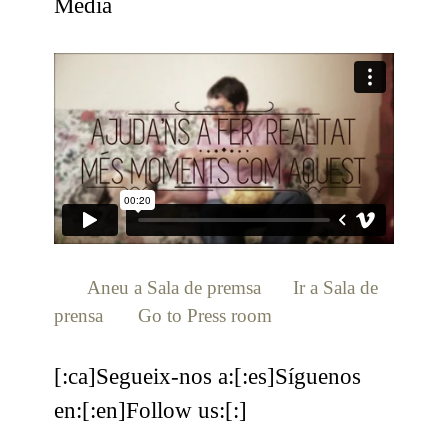
Media
[:ca]
Aneu a Sala de premsa
[:es]
Ir a Sala de
prensa
[:en]
Go to Press room
[:]
[:ca]Segueix-nos a:[:es]Síguenos
en:[:en]Follow us:[:]