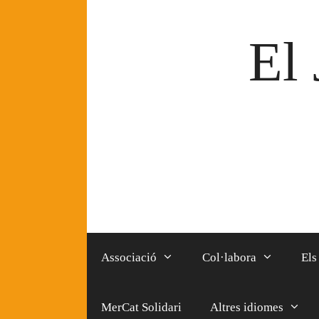
Vés
al
El 
contingut
Associació
Col·labora
Els
MerCat Solidari
Altres idiomes