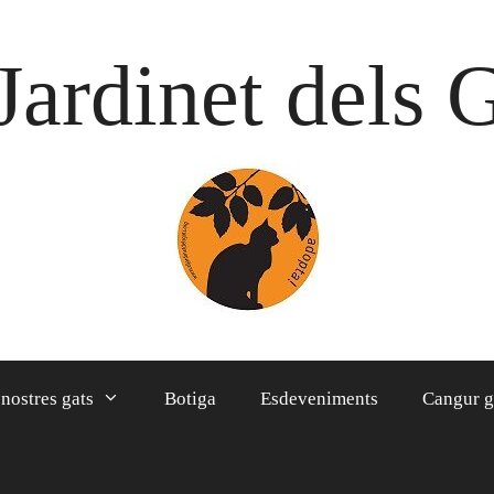
Jardinet dels 
 nostres gats
Botiga
Esdeveniments
Cangur g