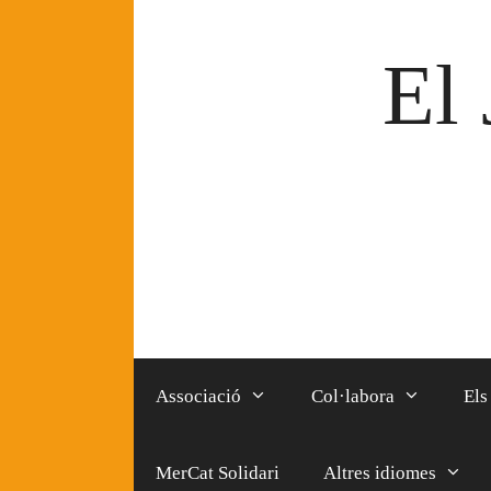
Vés
al
El 
contingut
Associació
Col·labora
Els
MerCat Solidari
Altres idiomes