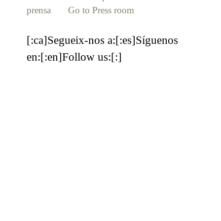
prensa
[:en]
Go to Press room
[:]
[:ca]Segueix-nos a:[:es]Síguenos
en:[:en]Follow us:[:]