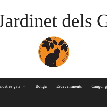
Jardinet dels 
 nostres gats
Botiga
Esdeveniments
Cangur g