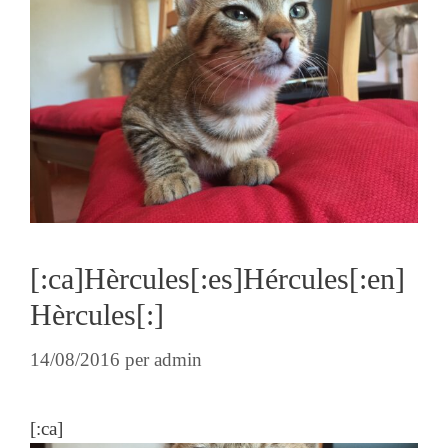
[:ca]Hèrcules[:es]Hércules[:en]
Hèrcules[:]
14/08/2016
per
admin
[:ca]