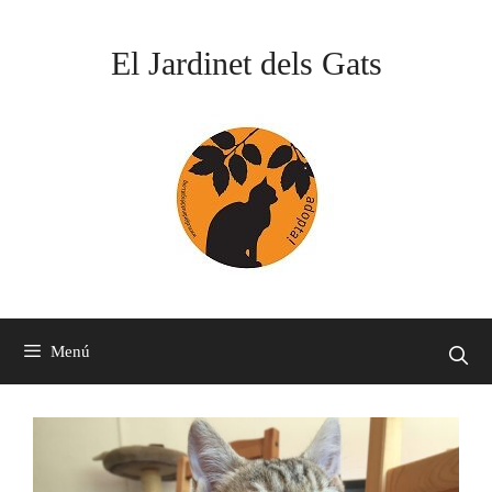
Vés
al
El Jardinet dels Gats
contingut
Menú