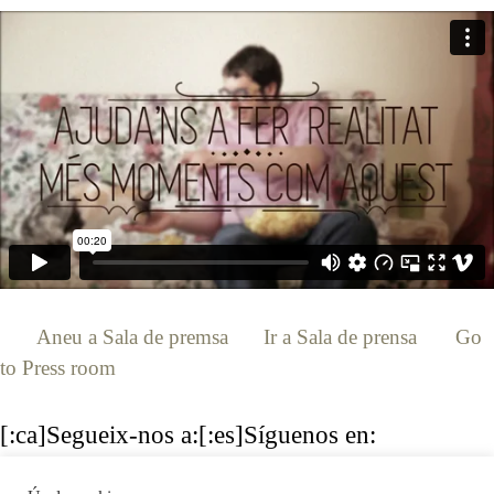
[:ca]
Aneu a Sala de premsa
[:es]
Ir a Sala de prensa
[:en]
Go
to Press room
[:]
[:ca]Segueix-nos a:[:es]Síguenos en:
[:en]Follow us:[:]