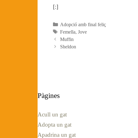
[:]
Categories
Adopció amb final feliç
Etiquetes
Femella
,
Jove
Muffin
Sheldon
Pàgines
Acull un gat
Adopta un gat
Apadrina un gat