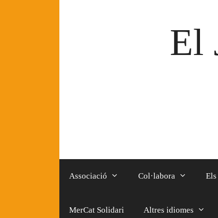
Vés
al
El 
contingut
Associació
Col·labora
Els
MerCat Solidari
Altres idiomes