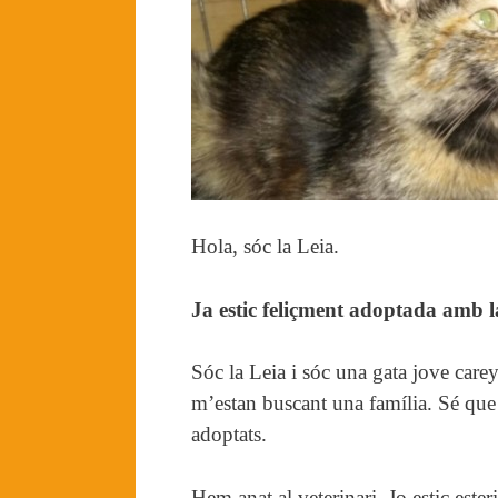
Hola, sóc la Leia.
Ja estic feliçment adoptada amb l
Sóc la Leia i sóc una gata jove carey.
m’estan buscant una família. Sé que a
adoptats.
Hem anat al veterinari. Jo estic este