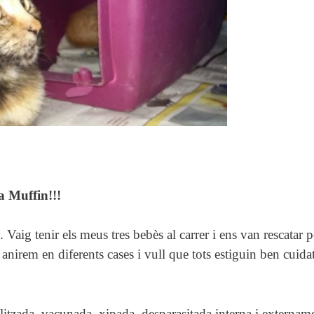
a Muffin!!!
 Vaig tenir els meus tres bebès al carrer i ens van rescatar p
nirem en diferents cases i vull que tots estiguin ben cuidat
rilitzada, vacunada, xipada, desparasitada interna i extername