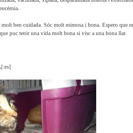
leucèmia.
tic molt ben cuidada. Sóc molt mimosa i bona. Espero que em
e puc tenir una vida molt bona si visc a una bona llar.
.
[:es]