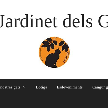
Jardinet dels 
 nostres gats
Botiga
Esdeveniments
Cangur g