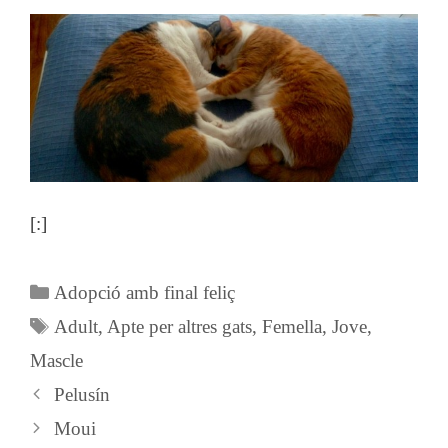
[:]
Categories
Adopció amb final feliç
Etiquetes
Adult
,
Apte per altres gats
,
Femella
,
Jove
,
Mascle
Pelusín
Moui