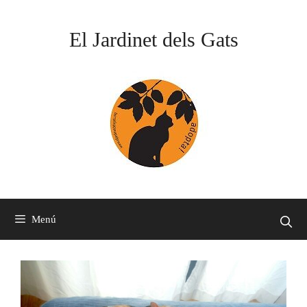
Vés
al
El Jardinet dels Gats
contingut
Menú