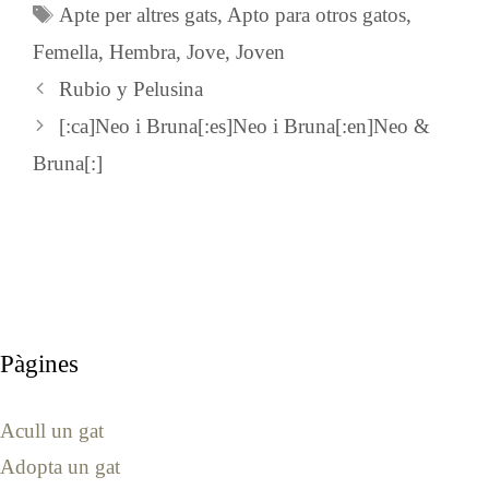
Etiquetes
Apte per altres gats
,
Apto para otros gatos
,
Femella
,
Hembra
,
Jove
,
Joven
Rubio y Pelusina
[:ca]Neo i Bruna[:es]Neo i Bruna[:en]Neo &
Bruna[:]
Pàgines
Acull un gat
Adopta un gat