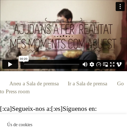
[:ca]
Aneu a Sala de premsa
[:es]
Ir a Sala de prensa
[:en]
Go
to Press room
[:]
[:ca]Segueix-nos a:[:es]Síguenos en:
[:en]Follow us:[:]
Ús de cookies