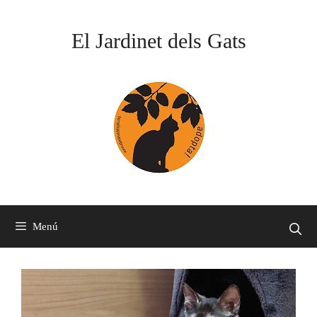
Vés
al
El Jardinet dels Gats
contingut
Menú