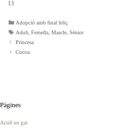
[:]
Categories
Adopció amb final feliç
Etiquetes
Adult
,
Femella
,
Mascle
,
Sènior
Princesa
Cocoa
Pàgines
Acull un gat