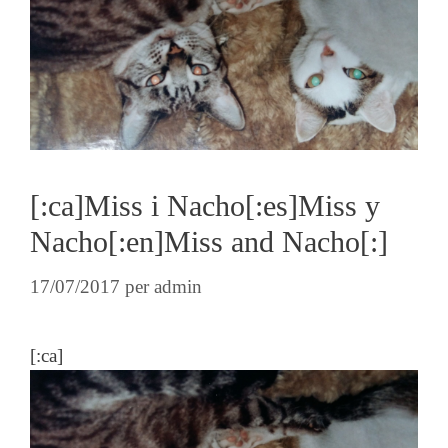
[:ca]Miss i Nacho[:es]Miss y
Nacho[:en]Miss and Nacho[:]
17/07/2017
per
admin
[:ca]