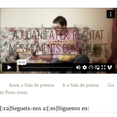
[:ca]
Aneu a Sala de premsa
[:es]
Ir a Sala de prensa
[:en]
Go
to Press room
[:]
[:ca]Segueix-nos a:[:es]Síguenos en: