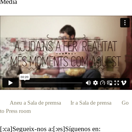
Media
[:ca]
Aneu a Sala de premsa
[:es]
Ir a Sala de prensa
[:en]
Go
to Press room
[:]
[:ca]Segueix-nos a:[:es]Síguenos en: