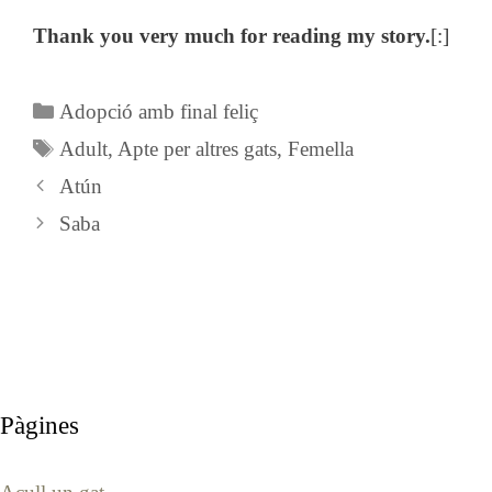
Thank you very much for reading my story.
[:]
Categories
Adopció amb final feliç
Etiquetes
Adult
,
Apte per altres gats
,
Femella
Atún
Saba
Pàgines