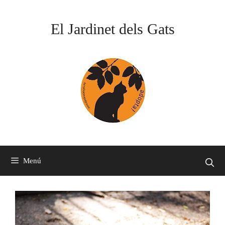
Vés
al
El Jardinet dels Gats
contingut
Menú