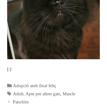
[:]
Categories
Adopció amb final feliç
Etiquetes
Adult
,
Apte per altres gats
,
Mascle
Panchito