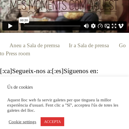
[:ca]
Aneu a Sala de premsa
[:es]
Ir a Sala de prensa
[:en]
Go
to Press room
[:]
[:ca]Segueix-nos a:[:es]Síguenos en:
[:en]Follow us:[:]
Ús de cookies
Aquest lloc web fa servir galetes per que tingueu la millor
experiència d'usuari. Fent clic a "Sí", accepteu l'ús de totes les
galetes del lloc.
© 2026 El Jardinet dels Gats
• Funciona gràcies a
Cookie settings
ACCEPTA
GeneratePress