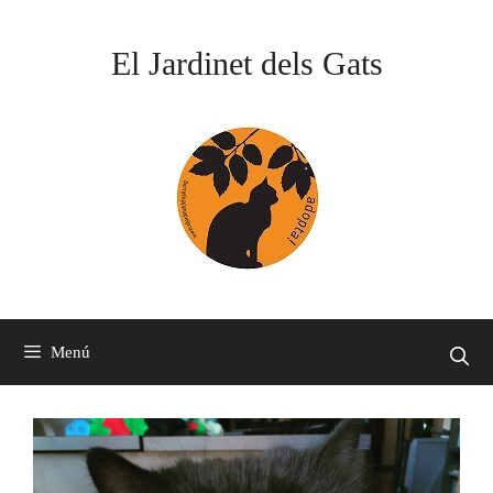
Vés
al
El Jardinet dels Gats
contingut
Menú