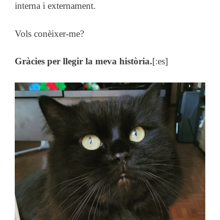
interna i externament.
Vols conèixer-me?
Gràcies per llegir la meva història.
[:es]