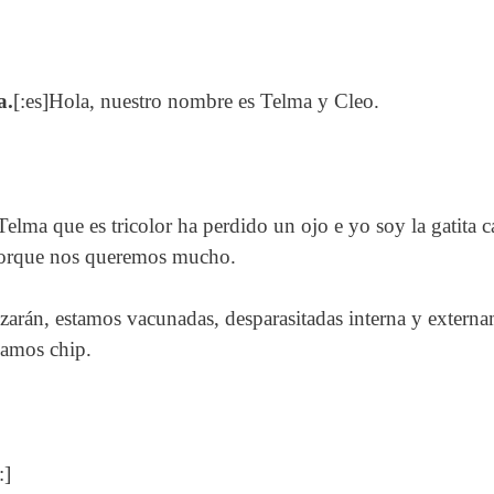
a.
[:es]Hola, nuestro nombre es Telma y Cleo.
lma que es tricolor ha perdido un ojo e yo soy la gatita 
 porque nos queremos mucho.
arán, estamos vacunadas, desparasitadas interna y externam
vamos chip.
:]