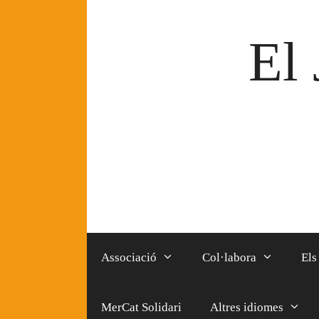
Vés
al
El 
contingut
Associació
Col·labora
Els
MerCat Solidari
Altres idiomes