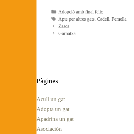
Categories
Adopció amb final feliç
Etiquetes
Apte per altres gats
,
Cadell
,
Femella
Zasca
Garnatxa
Pàgines
Acull un gat
Adopta un gat
Apadrina un gat
Asociación