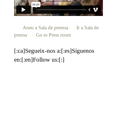
[:ca]
Aneu a Sala de premsa
[:es]
Ir a Sala de
prensa
[:en]
Go to Press room
[:]
[:ca]Segueix-nos a:[:es]Síguenos
en:[:en]Follow us:[:]