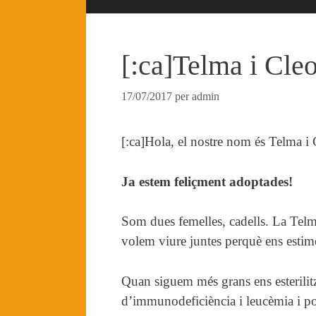
[:ca]Telma i Cle
17/07/2017
per
admin
[:ca]Hola, el nostre nom és Telma i 
Ja estem feliçment adoptades!
Som dues femelles, cadells. La Telma 
volem viure juntes perquè ens esti
Quan siguem més grans ens esterilitz
d’immunodeficiència i leucèmia i p