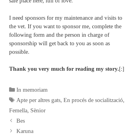
safe place here, full of love.
I need sponsors for my maintenance and visits to
the vet. If you want to sponsor me, complete the
following form and the person in charge of
sponsorship will get back to you as soon as
possible.
Thank you very much for reading my story.
[:]
Categories
In memoriam
Etiquetes
Apte per altres gats
,
En procés de socialització
,
Femella
,
Sènior
Bes
Karuna