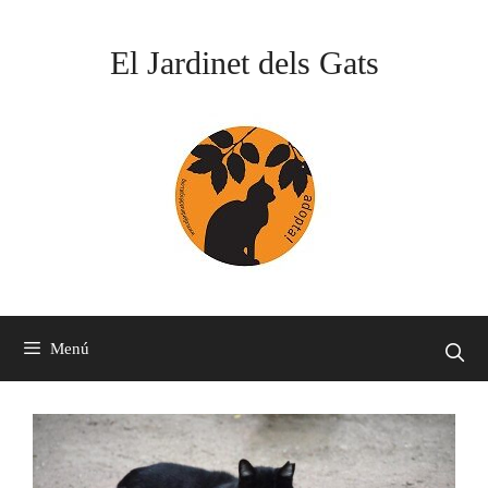
Vés
al
El Jardinet dels Gats
contingut
Menú