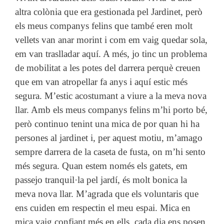
altra colònia que era gestionada pel Jardinet, però
els meus companys felins que també eren molt
vellets van anar morint i com em vaig quedar sola,
em van traslladar aquí. A més, jo tinc un problema
de mobilitat a les potes del darrera perquè creuen
que em van atropellar fa anys i aquí estic més
segura. M’estic acostumant a viure a la meva nova
llar. Amb els meus companys felins m’hi porto bé,
però continuo tenint una mica de por quan hi ha
persones al jardinet i, per aquest motiu, m’amago
sempre darrera de la caseta de fusta, on m’hi sento
més segura. Quan estem només els gatets, em
passejo tranquil·la pel jardí, és molt bonica la
meva nova llar. M’agrada que els voluntaris que
ens cuiden em respectin el meu espai. Mica en
mica vaig confiant més en ells, cada dia ens posen