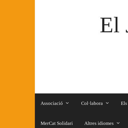
Vés
al
El 
contingut
Associació
Col·labora
Els
MerCat Solidari
Altres idiomes