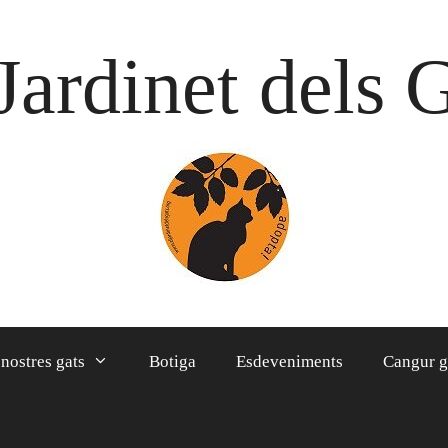
Jardinet dels 
 nostres gats
Botiga
Esdeveniments
Cangur g