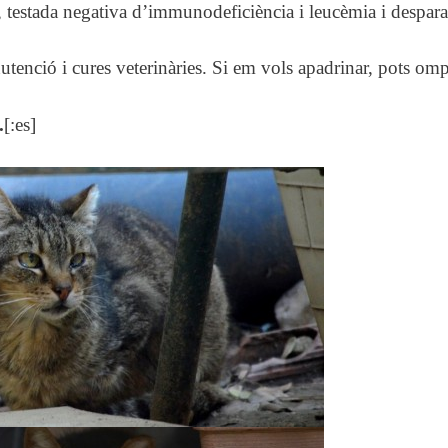
a, testada negativa d’immunodeficiència i leucèmia i despara
tenció i cures veterinàries. Si em vols apadrinar, pots ompl
.
[:es]