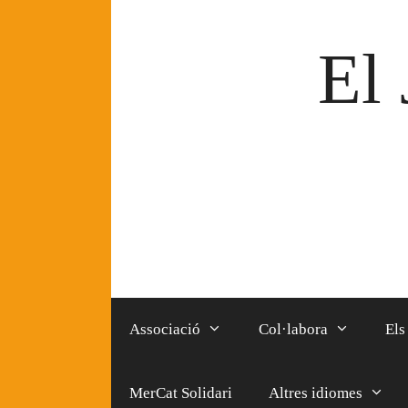
Vés
al
El 
contingut
Associació
Col·labora
Els
MerCat Solidari
Altres idiomes