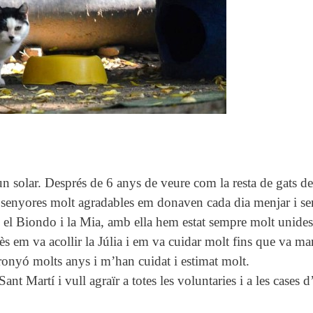
n solar. Després de 6 anys de veure com la resta de gats del
senyores molt agradables em donaven cada dia menjar i se
 el Biondo i la Mia, amb ella hem estat sempre molt unides
près em va acollir la Júlia i em va cuidar molt fins que va 
e ronyó molts anys i m’han cuidat i estimat molt.
ant Martí i vull agraïr a totes les voluntaries i a les cases d