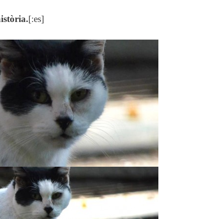
istòria.
[:es]