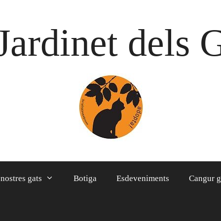
Jardinet dels 
 nostres gats
Botiga
Esdeveniments
Cangur g