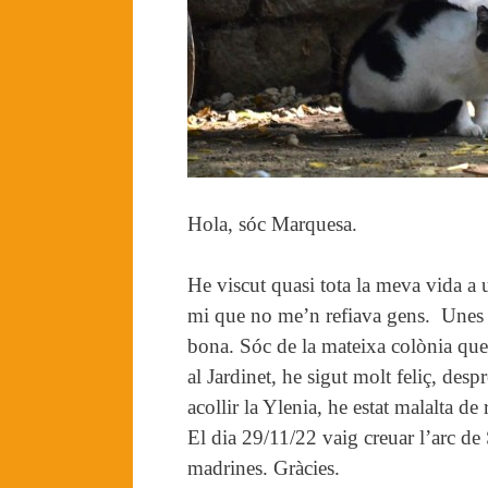
Hola, sóc Marquesa.
He viscut quasi tota la meva vida a u
mi que no me’n refiava gens. Unes 
bona. Sóc de la mateixa colònia que
al Jardinet, he sigut molt feliç, des
acollir la Ylenia, he estat malalta d
El dia 29/11/22 vaig creuar l’arc de S
madrines. Gràcies.