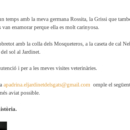
a un temps amb la meva germana Rossita, la Grissi que també
es van enamorar perque ella es molt carinyosa.
obretot amb la colla dels Mosqueteros, a la caseta de cal 
del sol al Jardinet.
enció i per a les meves visites veterinàries.
 a
apadrina.eljardinetdelsgats@gmail.com
omple el següent 
és aviat possible.
istòria.