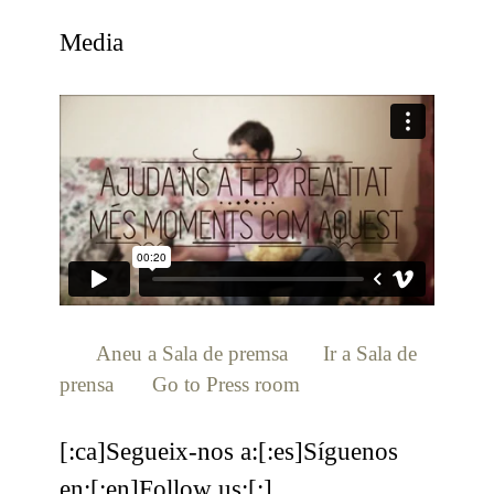
Media
[:ca]
Aneu a Sala de premsa
[:es]
Ir a Sala de
prensa
[:en]
Go to Press room
[:]
[:ca]Segueix-nos a:[:es]Síguenos
en:[:en]Follow us:[:]