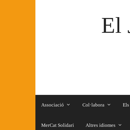
Vés
al
El 
contingut
Associació
Col·labora
Els
MerCat Solidari
Altres idiomes