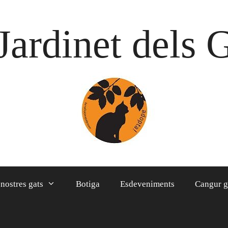
Jardinet dels 
 nostres gats
Botiga
Esdeveniments
Cangur g