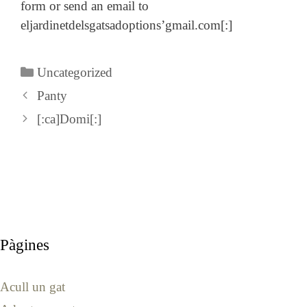
form or send an email to
eljardinetdelsgatsadoptions’gmail.com[:]
Categories
Uncategorized
Panty
[:ca]Domi[:]
Pàgines
Acull un gat