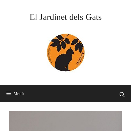
Vés
al
El Jardinet dels Gats
contingut
Menú