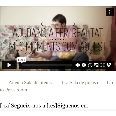
[:ca]
Aneu a Sala de premsa
[:es]
Ir a Sala de prensa
[:en]
Go
to Press room
[:]
[:ca]Segueix-nos a:[:es]Síguenos en:
[:en]Follow us:[:]