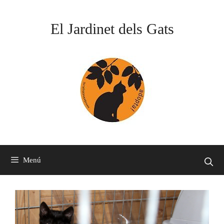
Vés
al
El Jardinet dels Gats
contingut
Menú