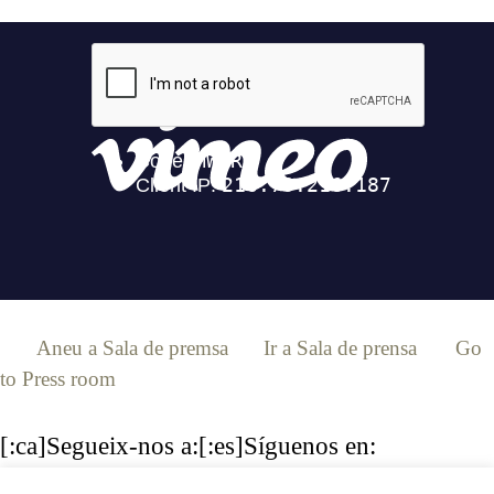
[:ca]
Aneu a Sala de premsa
[:es]
Ir a Sala de prensa
[:en]
Go
to Press room
[:]
[:ca]Segueix-nos a:[:es]Síguenos en:
[:en]Follow us:[:]