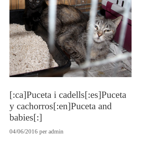
[:ca]Puceta i cadells[:es]Puceta
y cachorros[:en]Puceta and
babies[:]
04/06/2016
per
admin