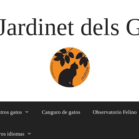
Jardinet dels 
tros gatos
Canguro de gatos
Observatorio Felino
ros idiomas