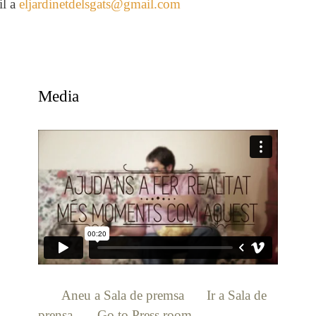
il a
eljardinetdelsgats@gmail.com
Media
[:ca]
Aneu a Sala de premsa
[:es]
Ir a Sala de
prensa
[:en]
Go to Press room
[:]