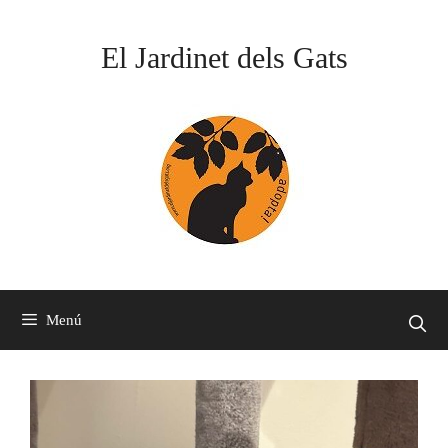
Vés
al
El Jardinet dels Gats
contingut
Menú