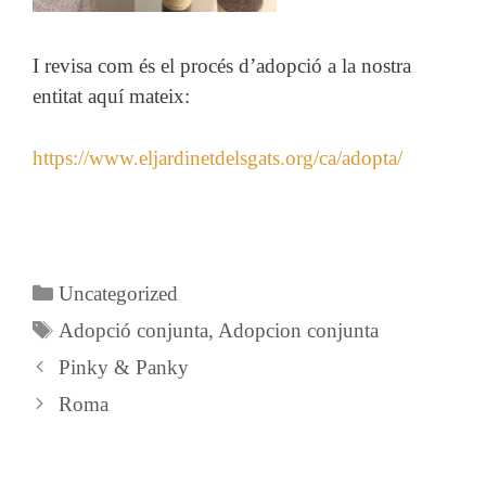
I revisa com és el procés d’adopció a la nostra
entitat aquí mateix:
https://www.eljardinetdelsgats.org/ca/adopta/
Categories
Uncategorized
Etiquetes
Adopció conjunta
,
Adopcion conjunta
Pinky & Panky
Roma