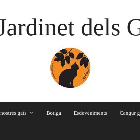
Jardinet dels 
 nostres gats
Botiga
Esdeveniments
Cangur g