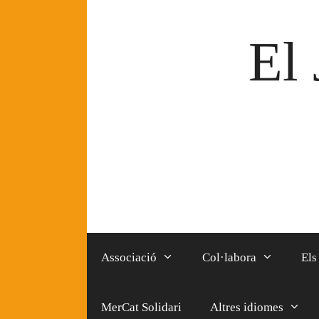
Vés
al
El 
contingut
Associació
Col·labora
Els
MerCat Solidari
Altres idiomes