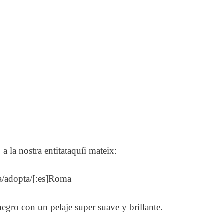
a la nostra entitataquíi mateix:
ca/adopta/[:es]Roma
negro con un pelaje super suave y brillante.