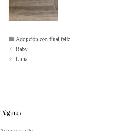
Categorías
Adopción con final feliz
Baby
Luna
Páginas
Acoge un gato